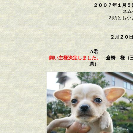
２００７年１月５
スム
２頭とも小
２月２０
A君
飼い主様決定しました。
倉橋 様（
県）